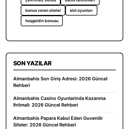
bonus veren siteler
slot oyunları
hoşgeldin bonusu
SON YAZILAR
Almanbahis Son Giriş Adresi: 2026 Güncel
Rehberi
Almanbahis Casino Oyunlarinda Kazanma
Ihtimali: 2026 Güncel Rehberi
Almanbahis Papara Kabul Eden Guvenilir
Siteler: 2026 Güncel Rehberi