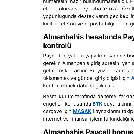
numarasını hazır bulundurmamasıdır. Pay
elinde olursa süreç daha az uzar. Özel
yoğunluğunda destek yanıtı gecikebili
kimlik, telefon ve e-posta bilgilerinin
Almanbahis hesabında Pay
kontrolü
Paycell ile yatırım yaparken sadece b
gerekir. Almanbahis giriş adresini yan
gelme riskini artırır. Bu yüzden adresi 
tıklamamak ve güncel giriş bilgisi için
A
kontrol etmek daha sağlıklı olur.
Resmi kurum tarafında da temel farkında
engelleri konusunda
BTK
duyurularını,
çerçeve için
MASAK
kaynaklarını takip 
internet ve finansal işlem farkındalığı 
Almanbahis Paycell bonus