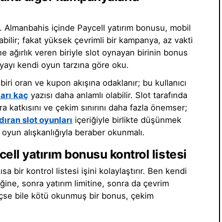
ir. Almanbahis içinde Paycell yatırım bonusu, mobil
labilir; fakat yüksek çevrimli bir kampanya, az vakti
ine ağırlık veren biriyle slot oynayan birinin bonus
yayı kendi oyun tarzına göre oku.
ri oran ve kupon akışına odaklanır; bu kullanıcı
arı kaç
yazısı daha anlamlı olabilir. Slot tarafında
a katkısını ve çekim sınırını daha fazla önemser;
ıran slot oyunları
içeriğiyle birlikte düşünmek
 oyun alışkanlığıyla beraber okunmalı.
ell yatırım bonusu kontrol listesi
 bir kontrol listesi işini kolaylaştırır. Ben kendi
ne, sonra yatırım limitine, sonra da çevrim
çse bile kötü okunmuş bir bonus, çekim