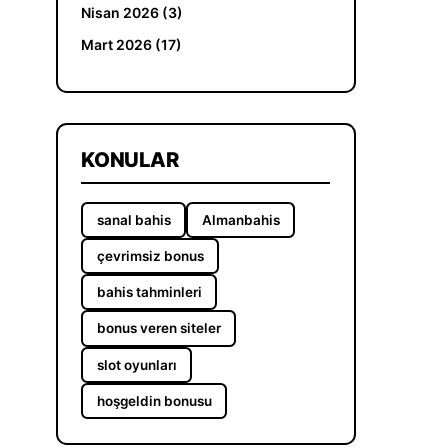
Nisan 2026 (3)
Mart 2026 (17)
KONULAR
sanal bahis
Almanbahis
çevrimsiz bonus
bahis tahminleri
bonus veren siteler
slot oyunları
hoşgeldin bonusu