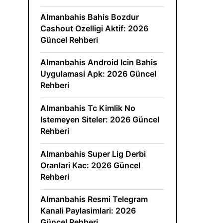
Almanbahis Bahis Bozdur
Cashout Ozelligi Aktif: 2026
Güncel Rehberi
Almanbahis Android Icin Bahis
Uygulamasi Apk: 2026 Güncel
Rehberi
Almanbahis Tc Kimlik No
Istemeyen Siteler: 2026 Güncel
Rehberi
Almanbahis Super Lig Derbi
Oranlari Kac: 2026 Güncel
Rehberi
Almanbahis Resmi Telegram
Kanali Paylasimlari: 2026
Güncel Rehberi