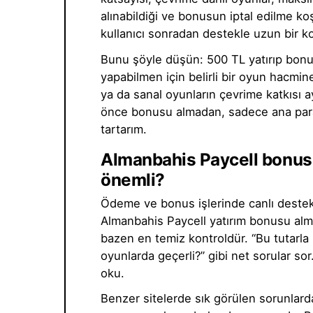
alınabildiği ve bonusun iptal edilme koş
kullanıcı sonradan destekle uzun bir k
Bunu şöyle düşün: 500 TL yatırıp bonu
yapabilmen için belirli bir oyun hacmine
ya da sanal oyunların çevrime katkısı 
önce bonusu almadan, sadece ana para
tartarım.
Almanbahis Paycell bonu
önemli?
Ödeme ve bonus işlerinde canlı destek
Almanbahis Paycell yatırım bonusu alm
bazen en temiz kontroldür. “Bu tutarla 
oyunlarda geçerli?” gibi net sorular so
oku.
Benzer sitelerde sık görülen sorunlard