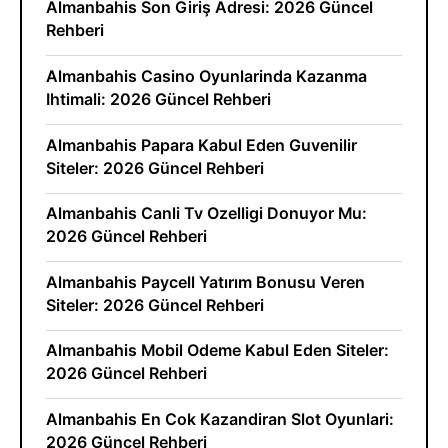
Almanbahis Son Giriş Adresi: 2026 Güncel
Rehberi
Almanbahis Casino Oyunlarinda Kazanma
Ihtimali: 2026 Güncel Rehberi
Almanbahis Papara Kabul Eden Guvenilir
Siteler: 2026 Güncel Rehberi
Almanbahis Canli Tv Ozelligi Donuyor Mu:
2026 Güncel Rehberi
Almanbahis Paycell Yatırım Bonusu Veren
Siteler: 2026 Güncel Rehberi
Almanbahis Mobil Odeme Kabul Eden Siteler:
2026 Güncel Rehberi
Almanbahis En Cok Kazandiran Slot Oyunlari:
2026 Güncel Rehberi