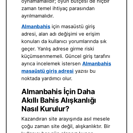
oynamamalıdır; oyun bütçesi de hiçbir
zaman temel ihtiyaç parasından
ayrılmamalıdır.
Almanbahis
için masaüstü giriş
adresi, alan adı değişimi ve erişim
konuları da kullanıcı yorumlarında sık
geçer. Yanlış adrese girme riski
küçümsenmemeli. Güncel giriş tarafını
ayrıca incelemek istersen
Almanbahis
masaüstü giriş adresi
yazısı bu
noktada yardımcı olur.
Almanbahis İçin Daha
Akıllı Bahis Alışkanlığı
Nasıl Kurulur?
Kazandıran site arayışında asıl mesele
çoğu zaman site değil, alışkanlıktır. Bir