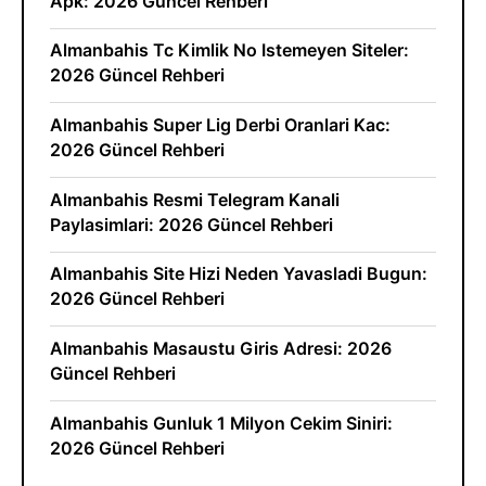
Apk: 2026 Güncel Rehberi
Almanbahis Tc Kimlik No Istemeyen Siteler:
2026 Güncel Rehberi
Almanbahis Super Lig Derbi Oranlari Kac:
2026 Güncel Rehberi
Almanbahis Resmi Telegram Kanali
Paylasimlari: 2026 Güncel Rehberi
Almanbahis Site Hizi Neden Yavasladi Bugun:
2026 Güncel Rehberi
Almanbahis Masaustu Giris Adresi: 2026
Güncel Rehberi
Almanbahis Gunluk 1 Milyon Cekim Siniri:
2026 Güncel Rehberi