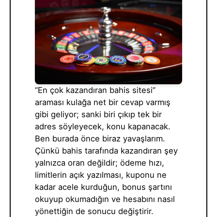
“En çok kazandıran bahis sitesi”
araması kulağa net bir cevap varmış
gibi geliyor; sanki biri çıkıp tek bir
adres söyleyecek, konu kapanacak.
Ben burada önce biraz yavaşlarım.
Çünkü bahis tarafında kazandıran şey
yalnızca oran değildir; ödeme hızı,
limitlerin açık yazılması, kuponu ne
kadar acele kurduğun, bonus şartını
okuyup okumadığın ve hesabını nasıl
yönettiğin de sonucu değiştirir.