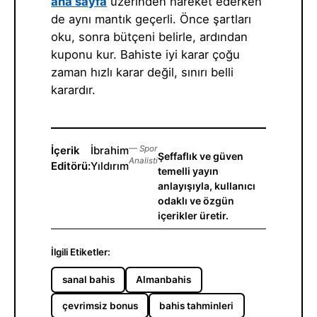
ana sayfa
üzerinden hareket ederken
de aynı mantık geçerli. Önce şartları
oku, sonra bütçeni belirle, ardından
kuponu kur. Bahiste iyi karar çoğu
zaman hızlı karar değil, sınırı belli
karardır.
İçerik
İbrahim
— Spor
Şeffaflık ve güven
Analisti
Editörü:
Yıldırım
temelli yayın
anlayışıyla, kullanıcı
odaklı ve özgün
içerikler üretir.
İlgili Etiketler:
sanal bahis
Almanbahis
çevrimsiz bonus
bahis tahminleri