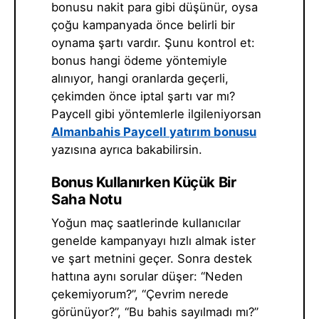
bonusu nakit para gibi düşünür, oysa
çoğu kampanyada önce belirli bir
oynama şartı vardır. Şunu kontrol et:
bonus hangi ödeme yöntemiyle
alınıyor, hangi oranlarda geçerli,
çekimden önce iptal şartı var mı?
Paycell gibi yöntemlerle ilgileniyorsan
Almanbahis Paycell yatırım bonusu
yazısına ayrıca bakabilirsin.
Bonus Kullanırken Küçük Bir
Saha Notu
Yoğun maç saatlerinde kullanıcılar
genelde kampanyayı hızlı almak ister
ve şart metnini geçer. Sonra destek
hattına aynı sorular düşer: “Neden
çekemiyorum?”, “Çevrim nerede
görünüyor?”, “Bu bahis sayılmadı mı?”