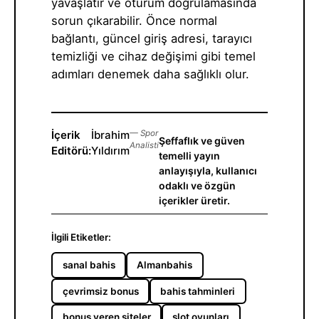
yavaşlatır ve oturum doğrulamasında
sorun çıkarabilir. Önce normal
bağlantı, güncel giriş adresi, tarayıcı
temizliği ve cihaz değişimi gibi temel
adımları denemek daha sağlıklı olur.
İçerik
İbrahim
— Spor
Şeffaflık ve güven
Analisti
Editörü:
Yıldırım
temelli yayın
anlayışıyla, kullanıcı
odaklı ve özgün
içerikler üretir.
İlgili Etiketler:
sanal bahis
Almanbahis
çevrimsiz bonus
bahis tahminleri
bonus veren siteler
slot oyunları