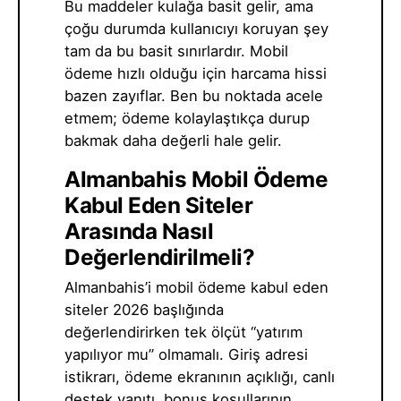
Bu maddeler kulağa basit gelir, ama
çoğu durumda kullanıcıyı koruyan şey
tam da bu basit sınırlardır. Mobil
ödeme hızlı olduğu için harcama hissi
bazen zayıflar. Ben bu noktada acele
etmem; ödeme kolaylaştıkça durup
bakmak daha değerli hale gelir.
Almanbahis Mobil Ödeme
Kabul Eden Siteler
Arasında Nasıl
Değerlendirilmeli?
Almanbahis’i mobil ödeme kabul eden
siteler 2026 başlığında
değerlendirirken tek ölçüt “yatırım
yapılıyor mu” olmamalı. Giriş adresi
istikrarı, ödeme ekranının açıklığı, canlı
destek yanıtı, bonus koşullarının