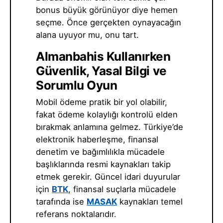
bonus büyük görünüyor diye hemen
seçme. Önce gerçekten oynayacağın
alana uyuyor mu, onu tart.
Almanbahis Kullanırken
Güvenlik, Yasal Bilgi ve
Sorumlu Oyun
Mobil ödeme pratik bir yol olabilir,
fakat ödeme kolaylığı kontrolü elden
bırakmak anlamına gelmez. Türkiye’de
elektronik haberleşme, finansal
denetim ve bağımlılıkla mücadele
başlıklarında resmi kaynakları takip
etmek gerekir. Güncel idari duyurular
için
BTK
, finansal suçlarla mücadele
tarafında ise
MASAK
kaynakları temel
referans noktalarıdır.