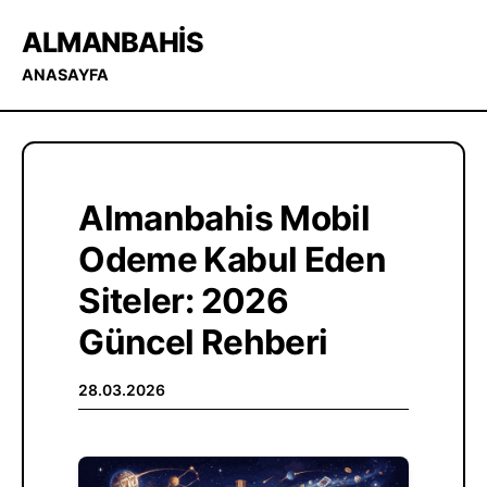
ALMANBAHIS
ANASAYFA
Almanbahis Mobil
Odeme Kabul Eden
Siteler: 2026
Güncel Rehberi
28.03.2026