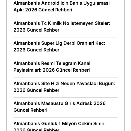
Almanbahis Android Icin Bahis Uygulamasi
Apk: 2026 Güncel Rehberi
Almanbahis Tc Kimlik No Istemeyen Siteler:
2026 Güncel Rehberi
Almanbahis Super Lig Derbi Oranlari Kac:
2026 Güncel Rehberi
Almanbahis Resmi Telegram Kanali
Paylasimlari: 2026 Güncel Rehberi
Almanbahis Site Hizi Neden Yavasladi Bugun:
2026 Güncel Rehberi
Almanbahis Masaustu Giris Adresi: 2026
Güncel Rehberi
Almanbahis Gunluk 1 Milyon Cekim Siniri:
2026 Güncel Rehberi