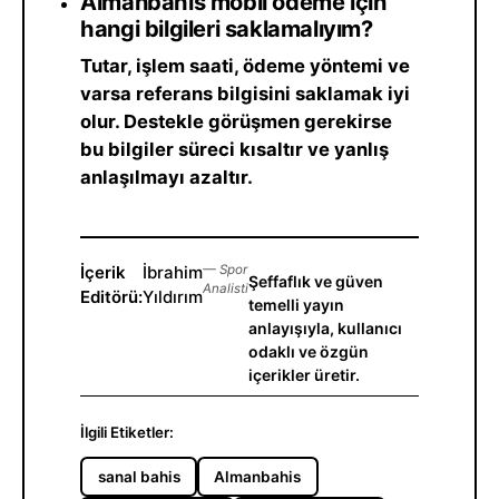
Almanbahis mobil ödeme için
hangi bilgileri saklamalıyım?
Tutar, işlem saati, ödeme yöntemi ve
varsa referans bilgisini saklamak iyi
olur. Destekle görüşmen gerekirse
bu bilgiler süreci kısaltır ve yanlış
anlaşılmayı azaltır.
İçerik
İbrahim
— Spor
Şeffaflık ve güven
Analisti
Editörü:
Yıldırım
temelli yayın
anlayışıyla, kullanıcı
odaklı ve özgün
içerikler üretir.
İlgili Etiketler:
sanal bahis
Almanbahis