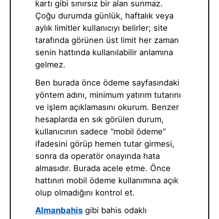
kartı gibi sınırsız bir alan sunmaz.
Çoğu durumda günlük, haftalık veya
aylık limitler kullanıcıyı belirler; site
tarafında görünen üst limit her zaman
senin hattında kullanılabilir anlamına
gelmez.
Ben burada önce ödeme sayfasındaki
yöntem adını, minimum yatırım tutarını
ve işlem açıklamasını okurum. Benzer
hesaplarda en sık görülen durum,
kullanıcının sadece “mobil ödeme”
ifadesini görüp hemen tutar girmesi,
sonra da operatör onayında hata
almasıdır. Burada acele etme. Önce
hattının mobil ödeme kullanımına açık
olup olmadığını kontrol et.
Almanbahis
gibi bahis odaklı