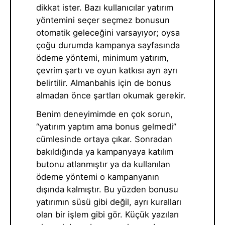
dikkat ister. Bazı kullanıcılar yatırım
yöntemini seçer seçmez bonusun
otomatik geleceğini varsayıyor; oysa
çoğu durumda kampanya sayfasında
ödeme yöntemi, minimum yatırım,
çevrim şartı ve oyun katkısı ayrı ayrı
belirtilir. Almanbahis için de bonus
almadan önce şartları okumak gerekir.
Benim deneyimimde en çok sorun,
“yatırım yaptım ama bonus gelmedi”
cümlesinde ortaya çıkar. Sonradan
bakıldığında ya kampanyaya katılım
butonu atlanmıştır ya da kullanılan
ödeme yöntemi o kampanyanın
dışında kalmıştır. Bu yüzden bonusu
yatırımın süsü gibi değil, ayrı kuralları
olan bir işlem gibi gör. Küçük yazıları