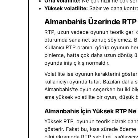
Orta volatilite:
Ne çok hızlı ne çok sert 
Yüksek volatilite:
Sabır ve daha kontro
Almanbahis Üzerinde RTP v
RTP, uzun vadede oyunun teorik geri ö
oturumda sana net sonuç söylemez. Be
Kullanıcı RTP oranını görüp oyunun h
binlerce, hatta çok daha uzun dönüş üz
oyunda iniş çıkış normaldir.
Volatilite ise oyunun karakterini göster
kullanıcıyı oyunda tutar. Bazıları daha 
Almanbahis’te oyun seçerken bu iki bilg
ama yüksek volatilite bir oyun, düşük bü
Almanbahis İçin Yüksek RTP Ne 
Yüksek RTP, oyunun teorik olarak dah
gösterir. Fakat bu, kısa sürede ödeme
bilgi ekranında RTP sabit mi, sağlayıcıy