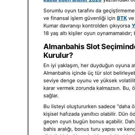
Sorumlu oyun tarafını da geçiştirmemek g
ve finansal işlem güvenliği için
BTK
v
Kumar davranışı kontrolden çıkıyorsa
Y
18 yaş altı kişiler oyun oynamamalıdır
Almanbahis Slot Seçiminde 
Kurulur?
En iyi yaklaşım, her duyduğun oyuna atl
Almanbahis içinde üç tür slot belirleyeb
seviye denge oyunu ve yüksek volatili
karar vermek zorunda kalmazsın. Bu, ö
sağlar.
Bu listeyi oluştururken sadece “daha 
kişisel hafızada yanıltıcı olabilir. Dü
geçen oyun bugün bonus açabilir. Daha tu
bahis aralığı, bonus turu yapısı ve ke