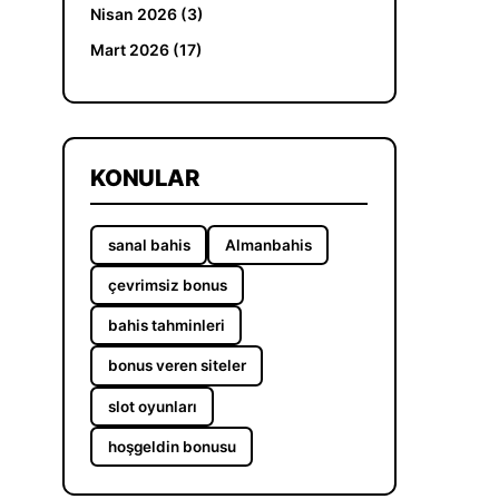
Nisan 2026 (3)
Mart 2026 (17)
KONULAR
sanal bahis
Almanbahis
çevrimsiz bonus
bahis tahminleri
bonus veren siteler
slot oyunları
hoşgeldin bonusu