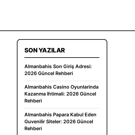
SON YAZILAR
Almanbahis Son Giriş Adresi:
2026 Güncel Rehberi
Almanbahis Casino Oyunlarinda
Kazanma Ihtimali: 2026 Güncel
Rehberi
Almanbahis Papara Kabul Eden
Guvenilir Siteler: 2026 Güncel
Rehberi