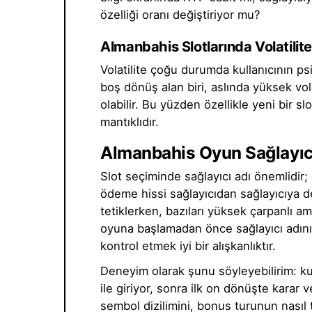
özelliği oranı değiştiriyor mu?
Almanbahis Slotlarında Volatilit
Volatilite çoğu durumda kullanıcının ps
boş dönüş alan biri, aslında yüksek vo
olabilir. Bu yüzden özellikle yeni bi
mantıklıdır.
Almanbahis Oyun Sağlayıcı
Slot seçiminde sağlayıcı adı önemlidir
ödeme hissi sağlayıcıdan sağlayıcıya değ
tetiklerken, bazıları yüksek çarpanlı a
oyuna başlamadan önce sağlayıcı adını
kontrol etmek iyi bir alışkanlıktır.
Deneyim olarak şunu söyleyebilirim: ku
ile giriyor, sonra ilk on dönüşte karar v
sembol dizilimini, bonus turunun nasıl