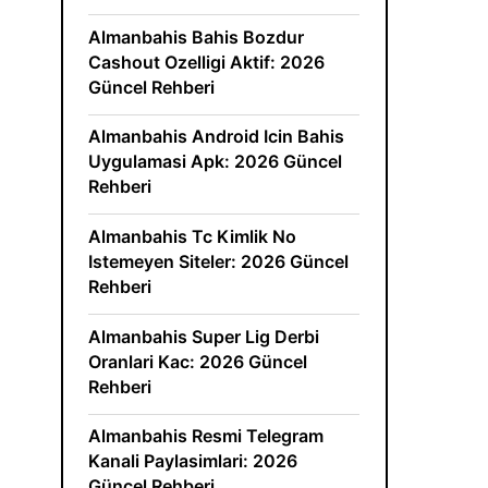
Almanbahis Bahis Bozdur
Cashout Ozelligi Aktif: 2026
Güncel Rehberi
Almanbahis Android Icin Bahis
Uygulamasi Apk: 2026 Güncel
Rehberi
Almanbahis Tc Kimlik No
Istemeyen Siteler: 2026 Güncel
Rehberi
Almanbahis Super Lig Derbi
Oranlari Kac: 2026 Güncel
Rehberi
Almanbahis Resmi Telegram
Kanali Paylasimlari: 2026
Güncel Rehberi