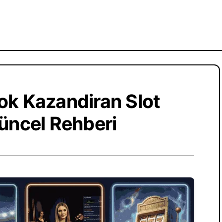
ok Kazandiran Slot
üncel Rehberi