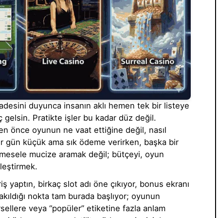
adesini duyunca insanın aklı hemen tek bir listeye
 gelsin. Pratikte işler bu kadar düz değil.
n önce oyunun ne vaat ettiğine değil, nasıl
ir gün küçük ama sık ödeme verirken, başka bir
a mesele mucize aramak değil; bütçeyi, oyun
leştirmek.
 yaptın, birkaç slot adı öne çıkıyor, bonus ekranı
 takıldığı nokta tam burada başlıyor; oyunun
sellere veya “popüler” etiketine fazla anlam