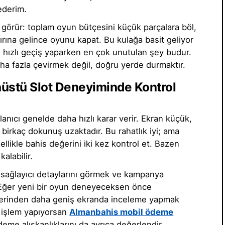
ederim.
ş görür: toplam oyun bütçesini küçük parçalara böl,
nırına gelince oyunu kapat. Bu kulağa basit geliyor
 hızlı geçiş yaparken en çok unutulan şey budur.
ha fazla çevirmek değil, doğru yerde durmaktır.
üstü Slot Deneyiminde Kontrol
lanıcı genelde daha hızlı karar verir. Ekran küçük,
birkaç dokunuş uzaktadır. Bu rahatlık iyi; ama
zellikle bahis değerini iki kez kontrol et. Bazen
alabilir.
sağlayıcı detaylarını görmek ve kampanya
r. Eğer yeni bir oyun deneyeceksen önce
rinden daha geniş ekranda inceleme yapmak
a işlem yapıyorsan
Almanbahis mobil ödeme
eme alışkanlıklarını da ayrıca değerlendir.