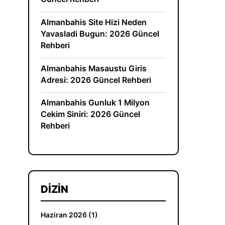
Almanbahis Site Hizi Neden
Yavasladi Bugun: 2026 Güncel
Rehberi
Almanbahis Masaustu Giris
Adresi: 2026 Güncel Rehberi
Almanbahis Gunluk 1 Milyon
Cekim Siniri: 2026 Güncel
Rehberi
DIZIN
Haziran 2026 (1)