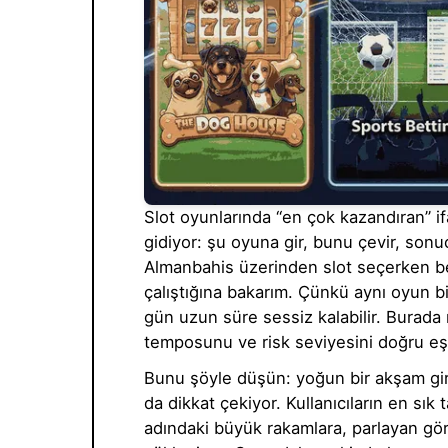
Slot oyunlarında “en çok kazandıran” if
gidiyor: şu oyuna gir, bunu çevir, sonuç
Almanbahis üzerinden slot seçerken be
çalıştığına bakarım. Çünkü aynı oyun b
gün uzun süre sessiz kalabilir. Burad
temposunu ve risk seviyesini doğru eş
Bunu şöyle düşün: yoğun bir akşam giriş
da dikkat çekiyor. Kullanıcıların en sık
adındaki büyük rakamlara, parlayan gör