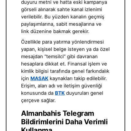
duyuru metni ve hatta eski kampanya
görseli alınarak sahte kanal izlenimi
verilebilir. Bu yüzden kanalın geçmiş
paylaşımlarına, sabit mesajlarına ve
link düzenine bakmak gerekir.
Özellikle para yatırma yönlendirmesi
yapan, kişisel belge isteyen ya da özel
mesajdan “temsilci” gibi davranan
hesaplara dikkat et. Finansal işlem ve
kimlik bilgisi tarafında genel farkındalık
için
MASAK
kaynakları takip edilebilir.
Erişim, alan adı ve iletişim güvenliği
konusunda da
BTK
duyuruları genel
çerçeve sağlar.
Almanbahis Telegram
Bildirimlerini Daha Verimli
Kullanma