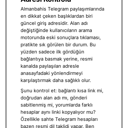
Almanbahis Telegram paylaşımlarında
en dikkat çeken başlıklardan biri
güncel giriş adresidir. Alan adı
değiştiğinde kullanıcıların arama
motorunda eski sonuçlara tıklaması,
pratikte sık görülen bir durum. Bu
yüzden sadece ilk gördüğün
bağlantıya basmak yerine, resmi
kanalda paylaşılan adresle
anasayfadaki yönlendirmeyi
karşılaştırmak daha sağlıklı olur.
Şunu kontrol et: bağlantı kısa link mi,
doğrudan alan adı mı, gönderi
sabitlenmiş mi, yorumlarda farklı
hesaplar aynı linki kopyalıyor mu?
Özellikle sahte Telegram hesapları
bazen resmi dil taklidi yapar. Ben