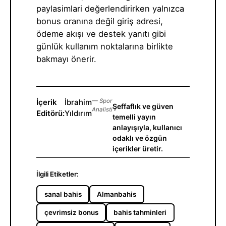
paylasimlari değerlendirirken yalnızca
bonus oranına değil giriş adresi,
ödeme akışı ve destek yanıtı gibi
günlük kullanım noktalarına birlikte
bakmayı önerir.
İçerik
İbrahim
— Spor
Şeffaflık ve güven
Analisti
Editörü:
Yıldırım
temelli yayın
anlayışıyla, kullanıcı
odaklı ve özgün
içerikler üretir.
İlgili Etiketler:
sanal bahis
Almanbahis
çevrimsiz bonus
bahis tahminleri