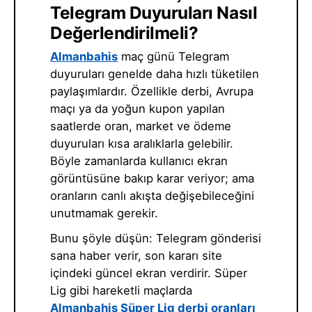
Telegram Duyuruları Nasıl
Değerlendirilmeli?
Almanbahis
maç günü Telegram
duyuruları genelde daha hızlı tüketilen
paylaşımlardır. Özellikle derbi, Avrupa
maçı ya da yoğun kupon yapılan
saatlerde oran, market ve ödeme
duyuruları kısa aralıklarla gelebilir.
Böyle zamanlarda kullanıcı ekran
görüntüsüne bakıp karar veriyor; ama
oranların canlı akışta değişebileceğini
unutmamak gerekir.
Bunu şöyle düşün: Telegram gönderisi
sana haber verir, son kararı site
içindeki güncel ekran verdirir. Süper
Lig gibi hareketli maçlarda
Almanbahis Süper Lig derbi oranları