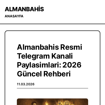
ALMANBAHIS
ANASAYFA
Almanbahis Resmi
Telegram Kanali
Paylasimlari: 2026
Güncel Rehberi
11.03.2026