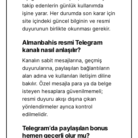
takip edenlerin günlük kullanımda
işine yarar. Her durumda son karar için
site içindeki güncel bilginin ve resmi
duyurunun birlikte okunması gerekir.
Almanbahis resmi Telegram
kanalı nasıl anlaşılır?
Kanalın sabit mesajlarına, geçmiş
duyurularına, paylaşılan bağlantıların
alan adına ve kullanılan iletişim diline
bakılır. Özel mesajla para ya da belge
isteyen hesaplara güvenilmemeli;
resmi duyuru akışı dışına çıkan
yönlendirmeler ayrıca kontrol
edilmelidir.
Telegram’da paylaşılan bonus
hemen geçerli olur mu?