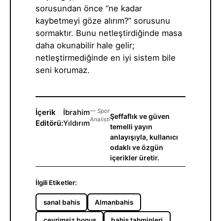
sorusundan önce “ne kadar
kaybetmeyi göze alırım?” sorusunu
sormaktır. Bunu netleştirdiğinde masa
daha okunabilir hale gelir;
netleştirmediğinde en iyi sistem bile
seni korumaz.
İçerik
İbrahim
— Spor
Şeffaflık ve güven
Analisti
Editörü:
Yıldırım
temelli yayın
anlayışıyla, kullanıcı
odaklı ve özgün
içerikler üretir.
İlgili Etiketler:
sanal bahis
Almanbahis
çevrimsiz bonus
bahis tahminleri