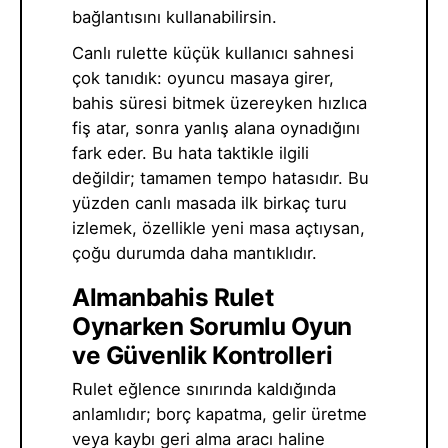
bağlantısını kullanabilirsin.
Canlı rulette küçük kullanıcı sahnesi
çok tanıdık: oyuncu masaya girer,
bahis süresi bitmek üzereyken hızlıca
fiş atar, sonra yanlış alana oynadığını
fark eder. Bu hata taktikle ilgili
değildir; tamamen tempo hatasıdır. Bu
yüzden canlı masada ilk birkaç turu
izlemek, özellikle yeni masa açtıysan,
çoğu durumda daha mantıklıdır.
Almanbahis Rulet
Oynarken Sorumlu Oyun
ve Güvenlik Kontrolleri
Rulet eğlence sınırında kaldığında
anlamlıdır; borç kapatma, gelir üretme
veya kaybı geri alma aracı haline