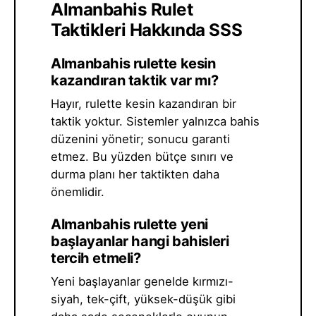
Almanbahis Rulet
Taktikleri Hakkında SSS
Almanbahis rulette kesin
kazandıran taktik var mı?
Hayır, rulette kesin kazandıran bir
taktik yoktur. Sistemler yalnızca bahis
düzenini yönetir; sonucu garanti
etmez. Bu yüzden bütçe sınırı ve
durma planı her taktikten daha
önemlidir.
Almanbahis rulette yeni
başlayanlar hangi bahisleri
tercih etmeli?
Yeni başlayanlar genelde kırmızı-
siyah, tek-çift, yüksek-düşük gibi