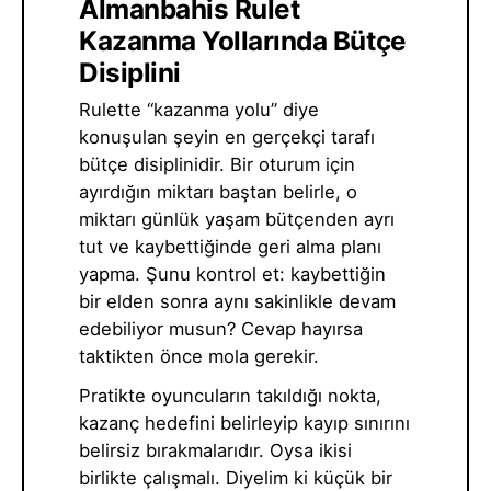
Almanbahis Rulet
Kazanma Yollarında Bütçe
Disiplini
Rulette “kazanma yolu” diye
konuşulan şeyin en gerçekçi tarafı
bütçe disiplinidir. Bir oturum için
ayırdığın miktarı baştan belirle, o
miktarı günlük yaşam bütçenden ayrı
tut ve kaybettiğinde geri alma planı
yapma. Şunu kontrol et: kaybettiğin
bir elden sonra aynı sakinlikle devam
edebiliyor musun? Cevap hayırsa
taktikten önce mola gerekir.
Pratikte oyuncuların takıldığı nokta,
kazanç hedefini belirleyip kayıp sınırını
belirsiz bırakmalarıdır. Oysa ikisi
birlikte çalışmalı. Diyelim ki küçük bir