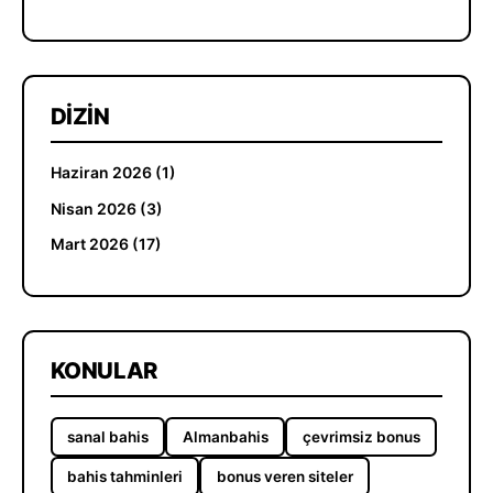
DIZIN
Haziran 2026 (1)
Nisan 2026 (3)
Mart 2026 (17)
KONULAR
sanal bahis
Almanbahis
çevrimsiz bonus
bahis tahminleri
bonus veren siteler