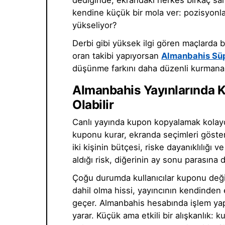
kendine küçük bir mola ver: pozisyonl
yükseliyor?
Derbi gibi yüksek ilgi gören maçlarda b
oran takibi yapıyorsan
Almanbahis Süpe
düşünme farkını daha düzenli kurmana y
Almanbahis Yayınlarında 
Olabilir
Canlı yayında kupon kopyalamak kolayd
kuponu kurar, ekranda seçimleri gösteri
iki kişinin bütçesi, riske dayanıklılığı v
aldığı risk, diğerinin ay sonu parasına d
Çoğu durumda kullanıcılar kuponu deği
dahil olma hissi, yayıncının kendinden
geçer. Almanbahis hesabında işlem yap
yarar. Küçük ama etkili bir alışkanlık