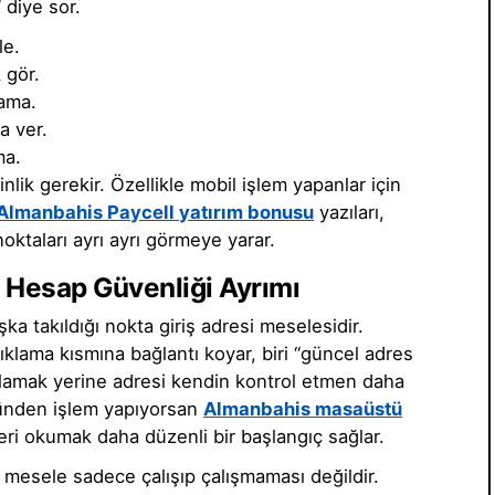
 diye sor.
le.
 gör.
ama.
a ver.
ma.
lik gerekir. Özellikle mobil işlem yapanlar için
Almanbahis Paycell yatırım bonusu
yazıları,
ktaları ayrı ayrı görmeye yarar.
e Hesap Güvenliği Ayrımı
aşka takıldığı nokta giriş adresi meselesidir.
ıklama kısmına bağlantı koyar, biri “güncel adres
ıklamak yerine adresi kendin kontrol etmen daha
ünden işlem yapıyorsan
Almanbahis masaüstü
ri okumak daha düzenli bir başlangıç sağlar.
ıl mesele sadece çalışıp çalışmaması değildir.