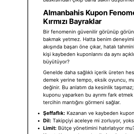
Almanbahis Kupon Fenomen
Kırmızı Bayraklar
Bir fenomenin güvenilir görünüp görün
bakmak yetmez. Hatta benim deneyimim
akışında başarı öne çıkar, hatalı tahmin
kişi kaybeden kuponlarını da aynı açıkl
büyütüyor?
Genelde daha sağlıklı içerik üreten hes
demek yerine tempo, eksik oyuncu, maç
değinir. Bu anlatım da kesinlik taşıma
kuponu yaparken bu ayrımı fark etmek
tercihin mantığını görmeni sağlar.
Şeffaflık:
Kazanan ve kaybeden kuponla
Dil:
Takipçiyi aceleye mi zorluyor, yok
Limit:
Bütçe yönetimini hatırlatıyor mu