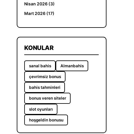
Nisan 2026 (3)
Mart 2026 (17)
KONULAR
sanal bahis
Almanbahis
çevrimsiz bonus
bahis tahminleri
bonus veren siteler
slot oyunları
hoşgeldin bonusu