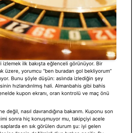
izlemek ilk bakışta eğlenceli görünüyor. Bir
ak üzere, yorumcu “ben buradan gol bekliyorum”
ıyor. Bunu şöyle düşün: aslında izlediğin şey
sinin hızlandırılmış hali. Almanbahis gibi bahis
enelde kupon ekranı, oran kontrolü ve maç önü
e değil, nasıl davrandığına bakarım. Kuponu son
çimi sonra hiç konuşmuyor mu, takipçiyi acele
saplarda en sık görülen durum şu: iyi gelen