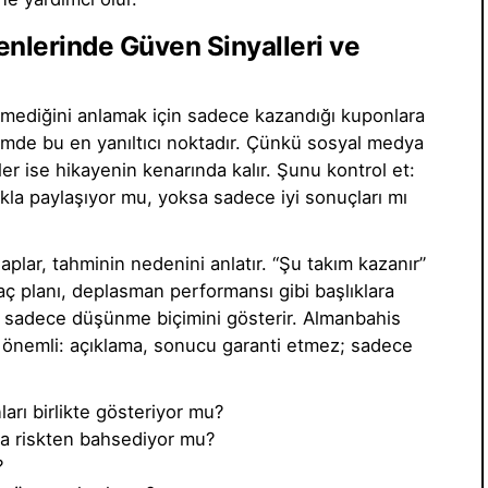
lerinde Güven Sinyalleri ve
mediğini anlamak için sadece kazandığı kuponlara
de bu en yanıltıcı noktadır. Çünkü sosyal medya
ler ise hikayenin kenarında kalır. Şunu kontrol et:
ıkla paylaşıyor mu, yoksa sadece iyi sonuçları mı
aplar, tahminin nedenini anlatır. “Şu takım kazanır”
 planı, deplasman performansı gibi başlıklara
z; sadece düşünme biçimini gösterir. Almanbahis
 önemli: açıklama, sonucu garanti etmez; sadece
rı birlikte gösteriyor mu?
sa riskten bahsediyor mu?
?