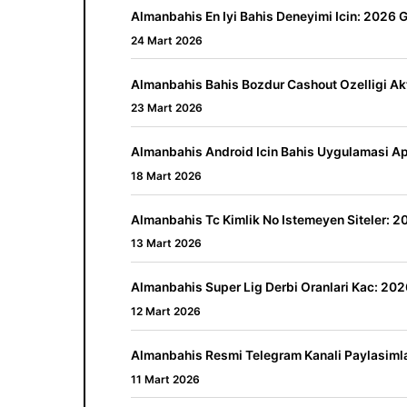
Almanbahis En Iyi Bahis Deneyimi Icin: 2026 
24 Mart 2026
Almanbahis Bahis Bozdur Cashout Ozelligi Ak
23 Mart 2026
Almanbahis Android Icin Bahis Uygulamasi A
18 Mart 2026
Almanbahis Tc Kimlik No Istemeyen Siteler: 2
13 Mart 2026
Almanbahis Super Lig Derbi Oranlari Kac: 202
12 Mart 2026
Almanbahis Resmi Telegram Kanali Paylasimla
11 Mart 2026