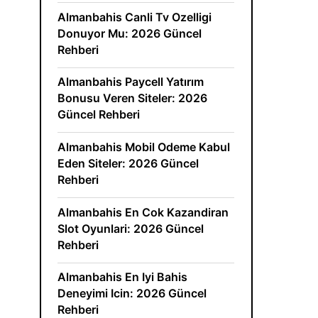
Almanbahis Canli Tv Ozelligi
Donuyor Mu: 2026 Güncel
Rehberi
Almanbahis Paycell Yatırım
Bonusu Veren Siteler: 2026
Güncel Rehberi
Almanbahis Mobil Odeme Kabul
Eden Siteler: 2026 Güncel
Rehberi
Almanbahis En Cok Kazandiran
Slot Oyunlari: 2026 Güncel
Rehberi
Almanbahis En Iyi Bahis
Deneyimi Icin: 2026 Güncel
Rehberi