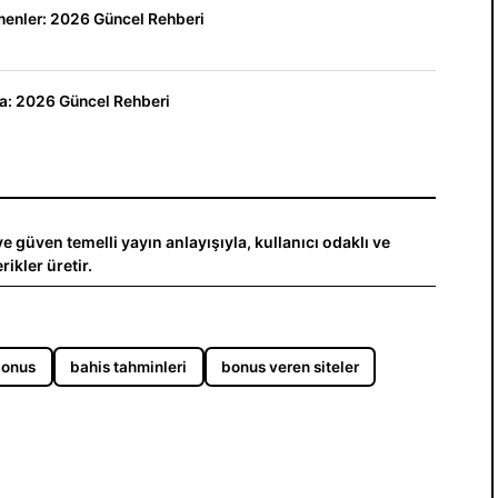
enler: 2026 Güncel Rehberi
a: 2026 Güncel Rehberi
ve güven temelli yayın anlayışıyla, kullanıcı odaklı ve
ikler üretir.
bonus
bahis tahminleri
bonus veren siteler